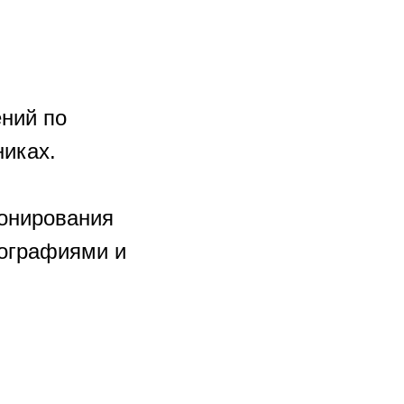
ний по
никах.
ронирования
тографиями и