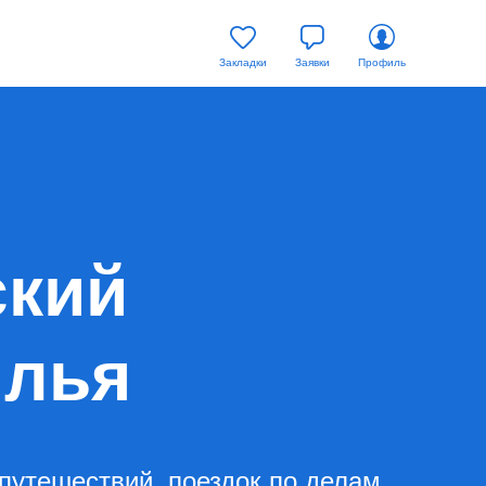
Закладки
Заявки
Профиль
ский
илья
путешествий, поездок по делам