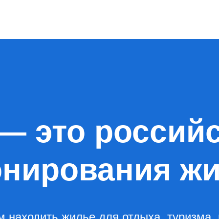
— это россий
онирования ж
 находить жилье для отдыха, туризма, 